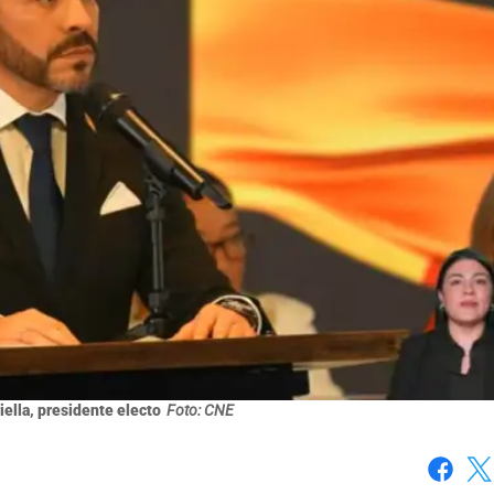
ella, presidente electo
Foto: CNE
Faceboo
X