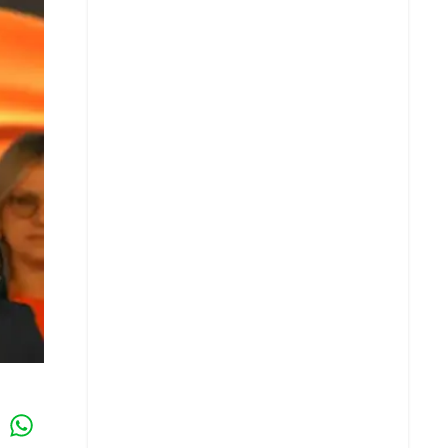
Whatsapp
k