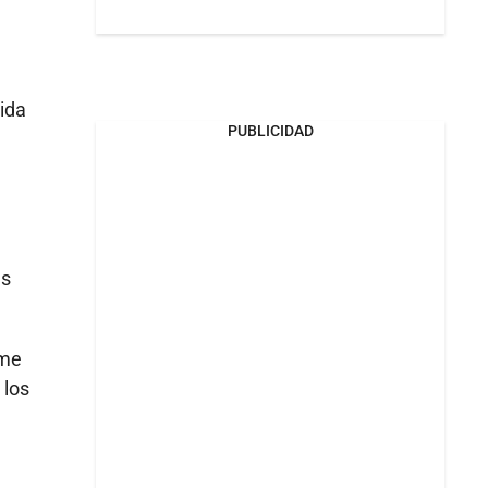
ida
PUBLICIDAD
es
lme
 los