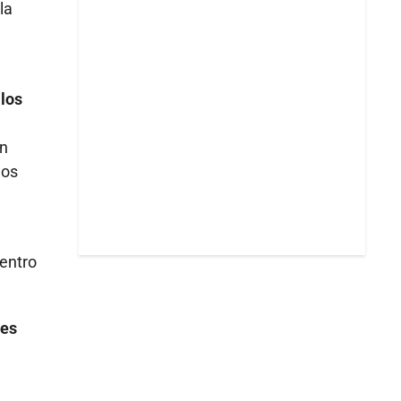
la
n
 los
an
hos
dentro
nes