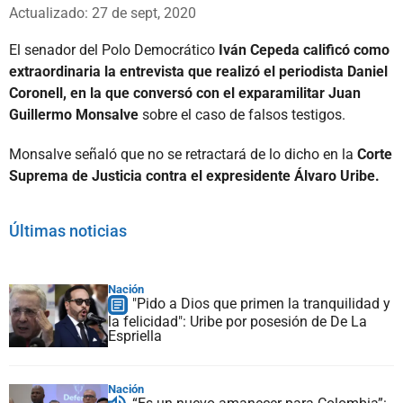
Whatsapp
Facebook
X
Actualizado: 27 de sept, 2020
El senador del Polo Democrático
Iván Cepeda calificó como
extraordinaria la entrevista que realizó el periodista Daniel
Coronell, en la que conversó con el exparamilitar Juan
Guillermo Monsalve
sobre el caso de falsos testigos.
Monsalve señaló que no se retractará de lo dicho en la
Corte
Suprema de Justicia contra el expresidente Álvaro Uribe.
Últimas noticias
Nación
"Pido a Dios que primen la tranquilidad y
la felicidad": Uribe por posesión de De La
Espriella
Nación