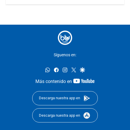
Síguenos en:
whatsapp
facebook
instagram
twitter
google
youtube-
Más contenido en
footer
Descarga nuestra app en
Descarga nuestra app en