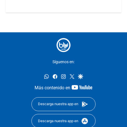
Síguenos en:
whatsapp
facebook
instagram
twitter
google
youtube-
Más contenido en
footer
Descarga nuestra app en
Descarga nuestra app en