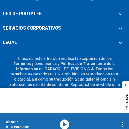
RED DE PORTALES
SERVICIOS CORPORATIVOS
LEGAL
El uso de este sitio web implica la aceptación de los
Términos y condiciones
y
Políticas de Tratamiento de la
Información
de
CARACOL TELEVISIÓN S.A.
Todos los
Derechos Reservados D.R.A. Prohibida su reproducción total
o parcial, así como su traducción a cualquier idioma sin
autorización escrita de su titular. Reproduction in whole or in
c
part, or translation without written permission is prohibited.
All rights reserved 2025.
PUBLICIDAD
MIEMBRO DE:
media-icon
BLU Nacional