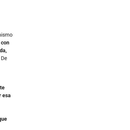
 mismo
 con
da,
 De
te
r esa
que