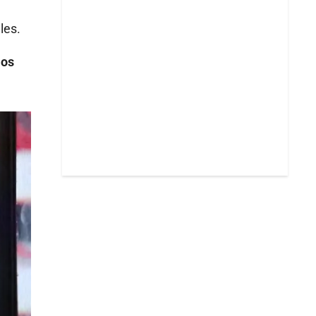
les.
los