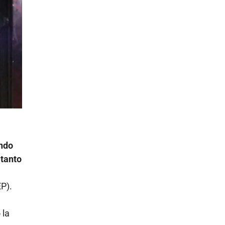
endo
 tanto
P).
 la