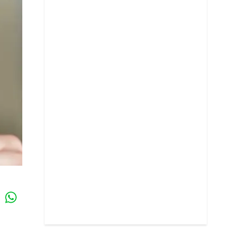
Whatsapp
k