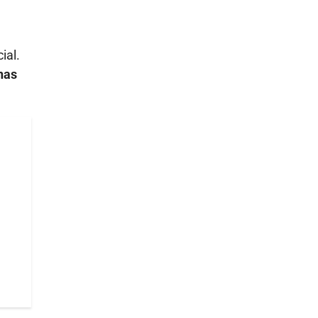
ial.
nas