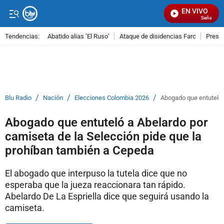
EN VIVO
Señal Visual
Tendencias:
Abatido alias ‘El Ruso’
Ataque de disidencias Farc
Preso
PUBLICIDAD
/
/
/
Blu Radio
Nación
Elecciones Colombia 2026
Abogado que entuteló 
Abogado que entuteló a Abelardo por
camiseta de la Selección pide que la
prohíban también a Cepeda
El abogado que interpuso la tutela dice que no
esperaba que la jueza reaccionara tan rápido.
Abelardo De La Espriella dice que seguirá usando la
camiseta.