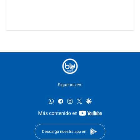
Síguenos en:
whatsapp
facebook
instagram
twitter
google
youtube-
Más contenido en
footer
Descarga nuestra app en