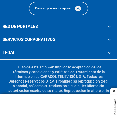
Descarga nuestra app en
RED DE PORTALES
SERVICIOS CORPORATIVOS
LEGAL
El uso de este sitio web implica la aceptación de los
Términos y condiciones
y
Políticas de Tratamiento de la
Información
de
CARACOL TELEVISIÓN S.A.
Todos los
Derechos Reservados D.R.A. Prohibida su reproducción total
o parcial, así como su traducción a cualquier idioma sin
autorización escrita de su titular. Reproduction in whole or in
c
part, or translation without written permission is prohibited.
All rights reserved 2025.
PUBLICIDAD
MIEMBRO DE: