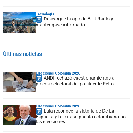
Tecnología
Descargue la app de BLU Radio y
manténgase informado
Últimas noticias
Elecciones Colombia 2026
ANDI rechazó cuestionamientos al
proceso electoral del presidente Petro
Elecciones Colombia 2026
Lula reconoce la victoria de De La
Espriella y felicita al pueblo colombiano por
las elecciones