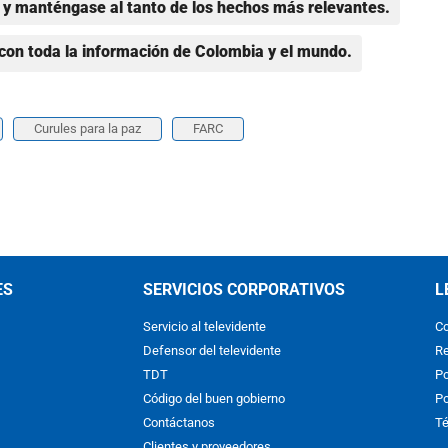
y manténgase al tanto de los hechos más relevantes.
con toda la información de Colombia y el mundo.
Curules para la paz
FARC
ES
SERVICIOS CORPORATIVOS
L
Servicio al televidente
Co
Defensor del televidente
Re
TDT
Po
Código del buen gobierno
Po
Contáctanos
Té
Clientes y proveedores