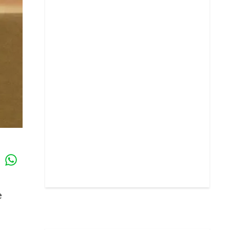
Whatsapp
k
e