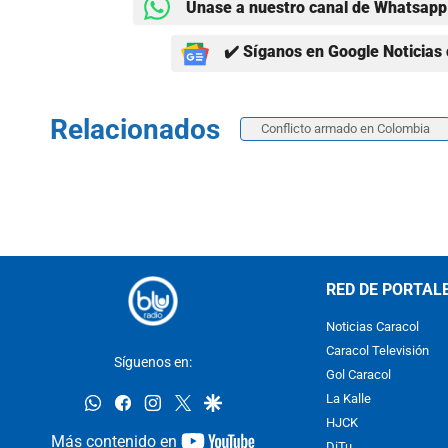
Únase a nuestro canal de Whatsapp 
✔️ Síganos en Google Noticias 
Relacionados
Conflicto armado en Colombia
RED DE PORTAL
Noticias Caracol
Caracol Televisión
Síguenos en:
Gol Caracol
whatsapp
facebook
instagram
twitter
google
La Kalle
HJCK
youtube-
Más contenido en
DiTu