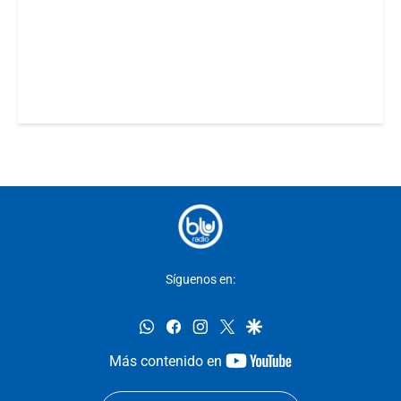
Síguenos en:
whatsapp
facebook
instagram
twitter
google
youtube-
Más contenido en
footer