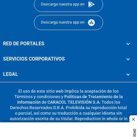
Descarga nuestra app en
Descarga nuestra app en
RED DE PORTALES
SERVICIOS CORPORATIVOS
LEGAL
El uso de este sitio web implica la aceptación de los
Términos y condiciones
y
Políticas de Tratamiento de la
Información
de
CARACOL TELEVISIÓN S.A.
Todos los
Derechos Reservados D.R.A. Prohibida su reproducción total
o parcial, así como su traducción a cualquier idioma sin
autorización escrita de su titular. Reproduction in whole or in
c
part, or translation without written permission is prohibited.
All rights reserved 2025.