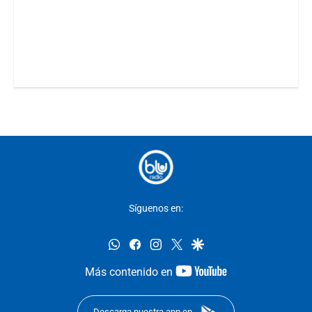
Síguenos en:
whatsapp
facebook
instagram
twitter
google
youtube-
Más contenido en
footer
Descarga nuestra app en