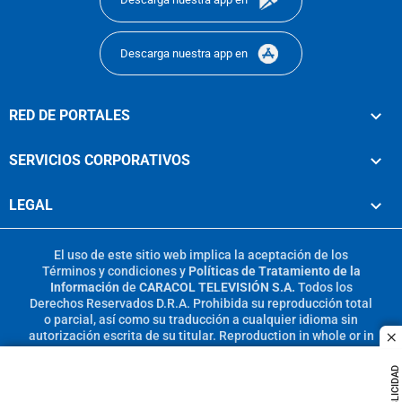
Descarga nuestra app en
RED DE PORTALES
SERVICIOS CORPORATIVOS
LEGAL
El uso de este sitio web implica la aceptación de los
Términos y condiciones
y
Políticas de Tratamiento de la
Información
de
CARACOL TELEVISIÓN S.A.
Todos los
Derechos Reservados D.R.A. Prohibida su reproducción total
o parcial, así como su traducción a cualquier idioma sin
autorización escrita de su titular. Reproduction in whole or in
c
part, or translation without written permission is prohibited.
All rights reserved 2025.
PUBLICIDAD