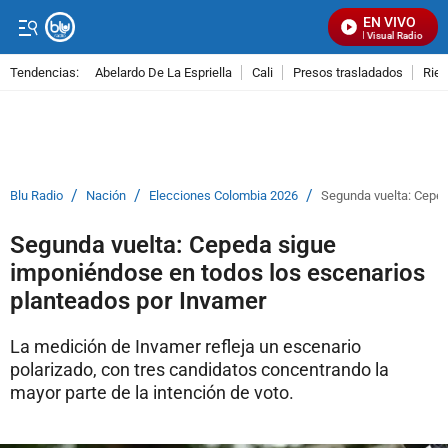
EN VIVO
Señal Visual Radio
Tendencias:
Abelardo De La Espriella
Cali
Presos trasladados
Rie
PUBLICIDAD
/
/
/
Blu Radio
Nación
Elecciones Colombia 2026
Segunda vuelta: Ceped
Segunda vuelta: Cepeda sigue
imponiéndose en todos los escenarios
planteados por Invamer
La medición de Invamer refleja un escenario
polarizado, con tres candidatos concentrando la
mayor parte de la intención de voto.