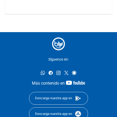
Síguenos en:
whatsapp
facebook
instagram
twitter
google
youtube-
Más contenido en
footer
Descarga nuestra app en
Descarga nuestra app en