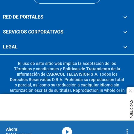
RED DE PORTALES
SERVICIOS CORPORATIVOS
LEGAL
El uso de este sitio web implica la aceptación de los
Términos y condiciones
y
Políticas de Tratamiento de la
Información
de
CARACOL TELEVISIÓN S.A.
Todos los
Derechos Reservados D.R.A. Prohibida su reproducción total
o parcial, así como su traducción a cualquier idioma sin
autorización escrita de su titular. Reproduction in whole or in
c
part, or translation without written permission is prohibited.
All rights reserved 2025.
PUBLICIDAD
MIEMBRO DE:
media-icon