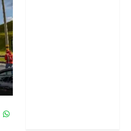
Whatsapp
k