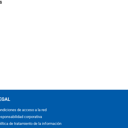
s
EGAL
ndiciones de acceso a la red
sponsabilidad corporativa
lítica de tratamiento de la información