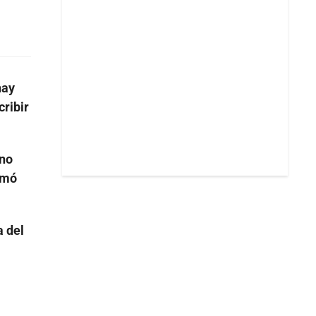
hay
cribir
rno
imó
a del