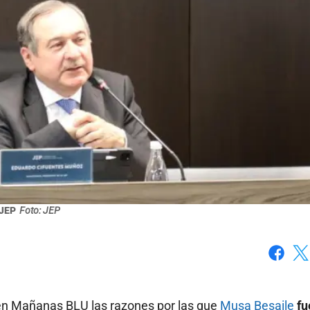
JEP
Foto: JEP
Faceboo
X
ó en Mañanas BLU las razones por las que
Musa Besaile
fu