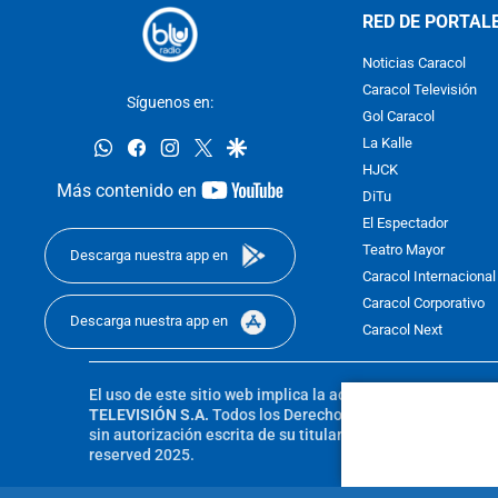
RED DE PORTAL
Noticias Caracol
Caracol Televisión
Síguenos en:
Gol Caracol
whatsapp
facebook
instagram
twitter
google
La Kalle
HJCK
youtube-
Más contenido en
DiTu
footer
El Espectador
Teatro Mayor
Descarga nuestra app en
Caracol Internacional
Caracol Corporativo
Descarga nuestra app en
Caracol Next
El uso de este sitio web implica la aceptación de los
Térmi
TELEVISIÓN S.A.
Todos los Derechos Reservados D.R.A. Pro
sin autorización escrita de su titular. Reproduction in whole
reserved 2025.