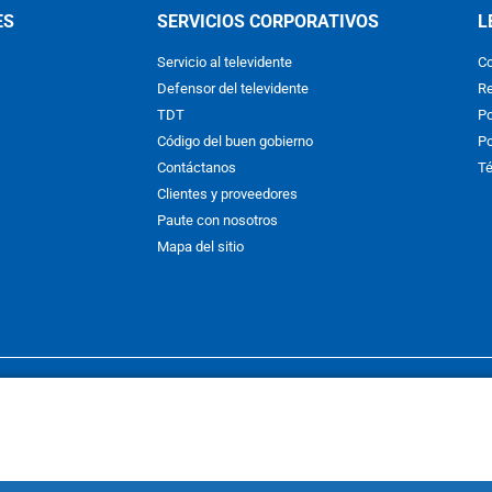
ES
SERVICIOS CORPORATIVOS
L
Servicio al televidente
Co
Defensor del televidente
Re
TDT
Po
Código del buen gobierno
Po
Contáctanos
Té
Clientes y proveedores
Paute con nosotros
Mapa del sitio
nos y condiciones
y
Políticas de Tratamiento de la Información
de
CAR
hibida su reproducción total o parcial, así como su traducción a cual
 or in part, or translation without written permission is prohibited. All 