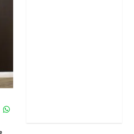
Whatsapp
k
e