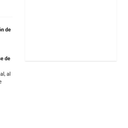
ón de
se de
l, al
e