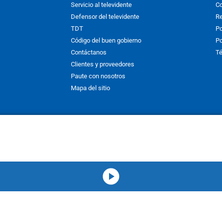
Servicio al televidente
Co
Defensor del televidente
Re
TDT
Po
Código del buen gobierno
Po
Contáctanos
Té
Clientes y proveedores
Paute con nosotros
Mapa del sitio
nos y condiciones
y
Políticas de Tratamiento de la Información
de
CAR
hibida su reproducción total o parcial, así como su traducción a cual
 or in part, or translation without written permission is prohibited. All 
media-icon