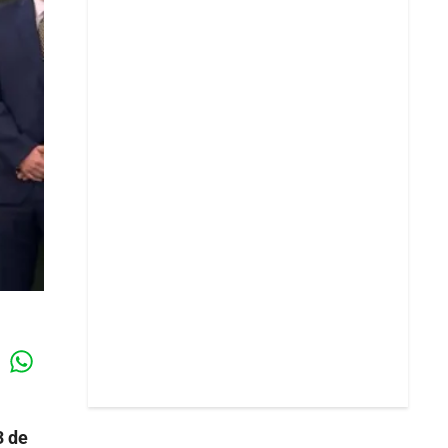
Whatsapp
k
3 de