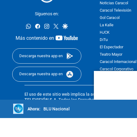
Noticias Caracol
Caracol Televisión
Síguenos en:
Gol Caracol
whatsapp
facebook
instagram
twitter
google
La Kalle
HJCK
youtube-
Más contenido en
DiTu
footer
El Espectador
Teatro Mayor
Descarga nuestra app en
Caracol Internacional
Caracol Corporativo
Descarga nuestra app en
Caracol Next
El uso de este sitio web implica la aceptación de los
Térmi
TELEVISIÓN S.A.
Todos los Derechos Reservados D.R.A. Pro
sin autorización escrita de su titular. Reproduction in whole
BLU Nacional
reserved 2025.