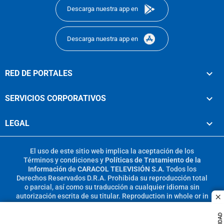
Descarga nuestra app en
Descarga nuestra app en
RED DE PORTALES
SERVICIOS CORPORATIVOS
LEGAL
El uso de este sitio web implica la aceptación de los
Términos y condiciones
y
Políticas de Tratamiento de la
Información
de
CARACOL TELEVISIÓN S.A.
Todos los
Derechos Reservados D.R.A. Prohibida su reproducción total
o parcial, así como su traducción a cualquier idioma sin
autorización escrita de su titular. Reproduction in whole or in
c
part, or translation without written permission is prohibited.
All rights reserved 2025.