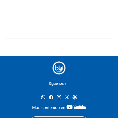
Síguenos en:
whatsapp
facebook
instagram
twitter
google
youtube-
Más contenido en
footer