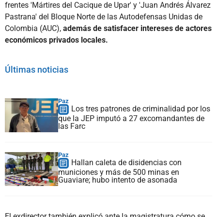
frentes 'Mártires del Cacique de Upar' y 'Juan Andrés Álvarez
Pastrana' del Bloque Norte de las Autodefensas Unidas de
Colombia (AUC),
además de satisfacer intereses de actores
económicos privados locales.
Últimas noticias
Paz
Los tres patrones de criminalidad por los
que la JEP imputó a 27 excomandantes de
las Farc
Paz
Hallan caleta de disidencias con
municiones y más de 500 minas en
Guaviare; hubo intento de asonada
El exdirector también explicó ante la magistratura cómo se