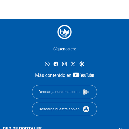
Síguenos en:
whatsapp
facebook
instagram
twitter
google
youtube-
Más contenido en
footer
Descarga nuestra app en
Descarga nuestra app en
RED DE PORTALES