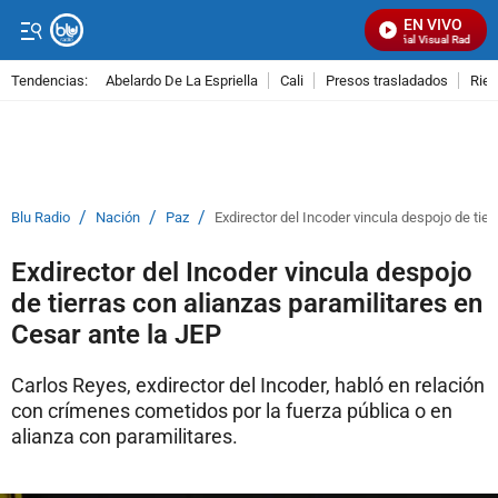
EN VIVO
Señal Visual Radio
Tendencias:
Abelardo De La Espriella
Cali
Presos trasladados
Rie
PUBLICIDAD
/
/
/
Blu Radio
Nación
Paz
Exdirector del Incoder vincula despojo de tie
Exdirector del Incoder vincula despojo
de tierras con alianzas paramilitares en
Cesar ante la JEP
Carlos Reyes, exdirector del Incoder, habló en relación
con crímenes cometidos por la fuerza pública o en
alianza con paramilitares.