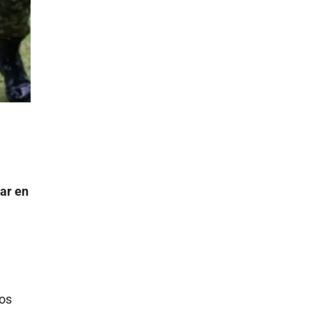
par en
tos