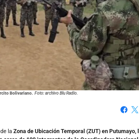
cito Bolivariano.
Foto: archivo Blu Radio.
Faceboo
X
 de la
Zona de Ubicación Temporal (ZUT) en Putumayo, 