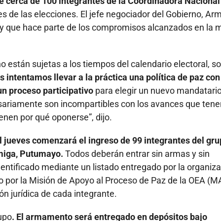
de cerca de 100 integrantes de la Coordinadora Nacional
es de las elecciones. El jefe negociador del Gobierno, A
 y que hace parte de los compromisos alcanzados en la 
 están sujetas a los tiempos del calendario electoral, s
 intentamos llevar a la práctica una política de paz con
 un proceso participativo
para elegir un nuevo mandatario
sariamente son incompartibles con los avances que ten
enen por qué oponerse”, dijo.
el jueves comenzará el ingreso de 99 integrantes del gr
rmiga, Putumayo.
Todos deberán entrar sin armas y sin
entificado mediante un listado entregado por la organiz
o por la Misión de Apoyo al Proceso de Paz de la OEA (
ón jurídica de cada integrante.
upo
. El armamento será entregado en depósitos bajo