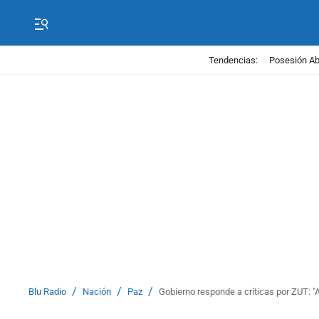
Tendencias:
Posesión Abe
/
/
/
Blu Radio
Nación
Paz
Gobierno responde a críticas por ZUT: "