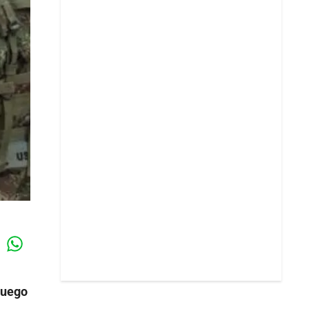
Whatsapp
k
luego