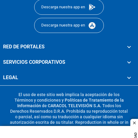
Descarga nuestra app en
Descarga nuestra app en
RED DE PORTALES
SERVICIOS CORPORATIVOS
LEGAL
El uso de este sitio web implica la aceptación de los
Términos y condiciones
y
Políticas de Tratamiento de la
Información
de
CARACOL TELEVISIÓN S.A.
Todos los
Derechos Reservados D.R.A. Prohibida su reproducción total
o parcial, así como su traducción a cualquier idioma sin
autorización escrita de su titular. Reproduction in whole or in
c
part, or translation without written permission is prohibited.
All rights reserved 2025.