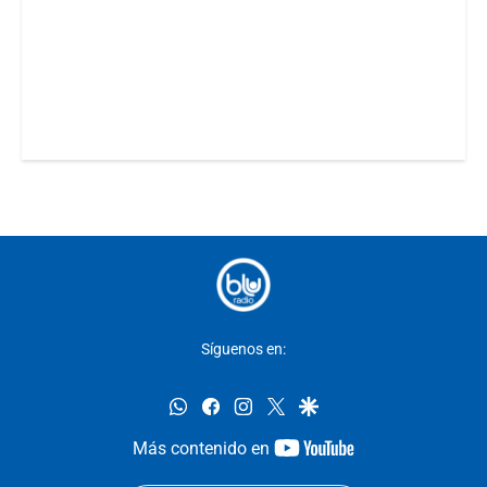
Síguenos en:
whatsapp
facebook
instagram
twitter
google
youtube-
Más contenido en
footer