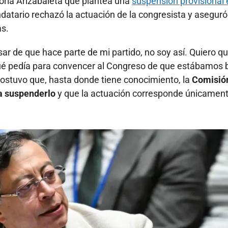
Gloria Arizabaleta que plantea una
suspensión provisional 
datario rechazó la actuación de la congresista y asegur
as.
sar de que hace parte de mi partido, no soy así. Quiero q
qué pedía para convencer al Congreso de que estábamos 
 sostuvo que, hasta donde tiene conocimiento, la
Comisió
a suspenderlo
y que la actuación corresponde únicament