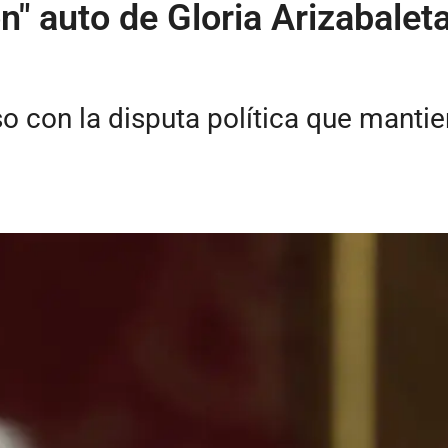
ón" auto de Gloria Arizabalet
so con la disputa política que manti