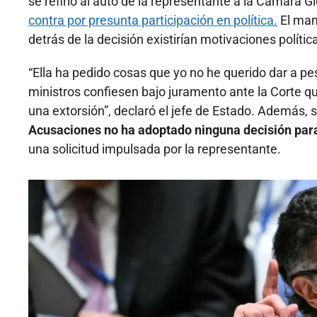
se refirió al auto de la representante a la Cámara 
contra por presunta participación en política.
El man
detrás de la decisión existirían motivaciones polític
“Ella ha pedido cosas que yo no he querido dar a pe
ministros confiesen bajo juramento ante la Corte 
una extorsión”, declaró el jefe de Estado. Además,
Acusaciones no ha adoptado ninguna decisión par
una solicitud impulsada por la representante.