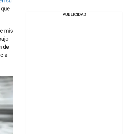
en su
ó que
PUBLICIDAD
ue mis
bajo
n de
e a