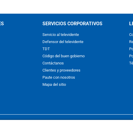
ES
SERVICIOS CORPORATIVOS
L
Servicio al televidente
Co
Defensor del televidente
Re
TDT
Po
Código del buen gobierno
Po
Contáctanos
Té
Clientes y proveedores
Paute con nosotros
Mapa del sitio
nos y condiciones
y
Políticas de Tratamiento de la Información
de
CAR
hibida su reproducción total o parcial, así como su traducción a cual