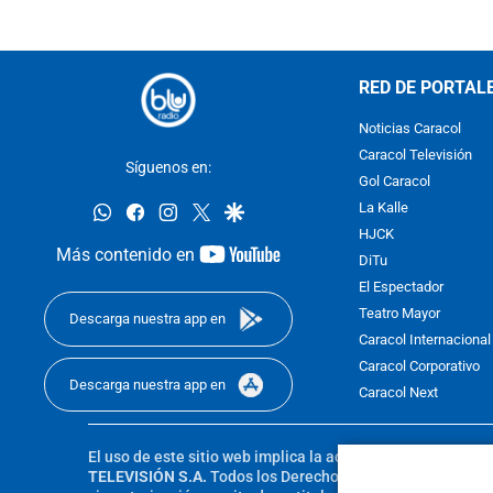
RED DE PORTAL
Noticias Caracol
Caracol Televisión
Síguenos en:
Gol Caracol
whatsapp
facebook
instagram
twitter
google
La Kalle
HJCK
youtube-
Más contenido en
DiTu
footer
El Espectador
Teatro Mayor
Descarga nuestra app en
Caracol Internacional
Caracol Corporativo
Descarga nuestra app en
Caracol Next
El uso de este sitio web implica la aceptación de los
Térmi
TELEVISIÓN S.A.
Todos los Derechos Reservados D.R.A. Pro