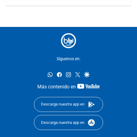
Síguenos en:
whatsapp
facebook
instagram
twitter
google
youtube-
Más contenido en
footer
Descarga nuestra app en
Descarga nuestra app en