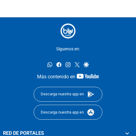
Síguenos en:
whatsapp
facebook
instagram
twitter
google
youtube-
Más contenido en
footer
Descarga nuestra app en
Descarga nuestra app en
RED DE PORTALES