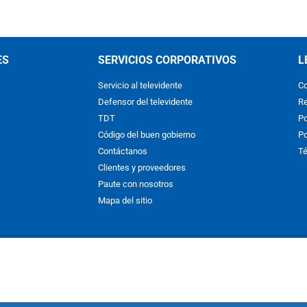
ES
SERVICIOS CORPORATIVOS
L
Servicio al televidente
Co
Defensor del televidente
Re
TDT
Po
Código del buen gobierno
Po
Contáctanos
Té
Clientes y proveedores
Paute con nosotros
Mapa del sitio
nos y condiciones
y
Políticas de Tratamiento de la Información
de
CAR
hibida su reproducción total o parcial, así como su traducción a cual