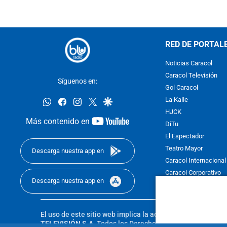
RED DE PORTAL
Noticias Caracol
Caracol Televisión
Síguenos en:
Gol Caracol
whatsapp
facebook
instagram
twitter
google
La Kalle
HJCK
youtube-
Más contenido en
DiTu
footer
El Espectador
Teatro Mayor
Descarga nuestra app en
Caracol Internacional
Caracol Corporativo
Descarga nuestra app en
Caracol Next
El uso de este sitio web implica la aceptación de los
Térmi
TELEVISIÓN S.A.
Todos los Derechos Reservados D.R.A. Pro