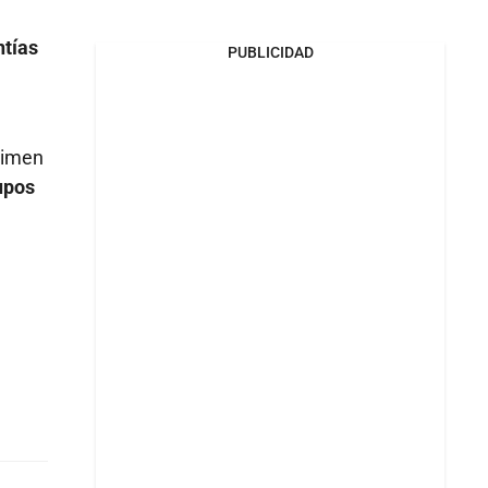
ntías
PUBLICIDAD
rimen
upos