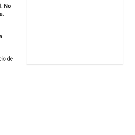
l.
No
a.
a
cio de