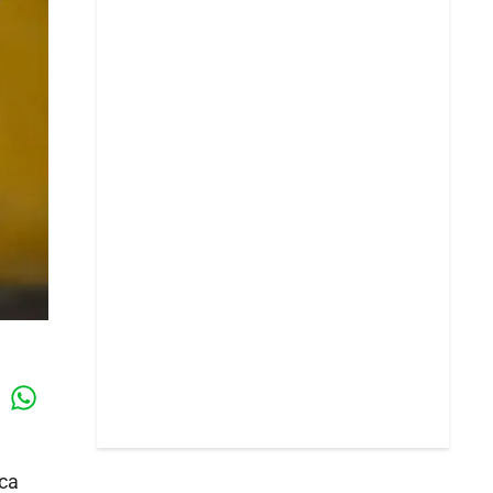
Whatsapp
k
sca