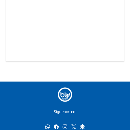
Síguenos en:
whatsapp
facebook
instagram
twitter
google