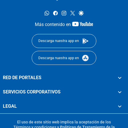
whatsapp
facebook
instagram
twitter
google
youtube-
Más contenido en
footer
Descarga nuestra app en
Descarga nuestra app en
RED DE PORTALES
SERVICIOS CORPORATIVOS
LEGAL
El uso de este sitio web implica la aceptación de los
Términos y condiciones
y
Políticas de Tratamiento de la