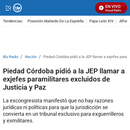
EN VIVO
Señal Visual Radio
Tendencias:
Posesión Abelardo De La Espriella
Papa León XIV
Alfons
PUBLICIDAD
/
/
Blu Radio
Nación
Piedad Córdoba pidió a la JEP llamar a exjefes parami
Piedad Córdoba pidió a la JEP llamar a
exjefes paramilitares excluidos de
Justicia y Paz
La excongresista manifestó que no hay razones
jurídicas ni políticas para que la jurisdicción se
convierta en un tribunal exclusivo para exguerrilleros
y exmilitares.