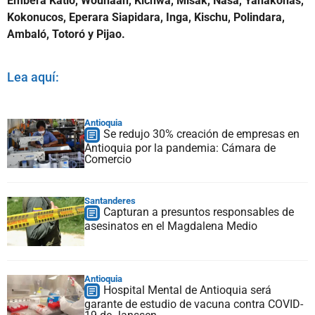
Embera Katio, Wounaan, Kichwa, Misak, Nasa, Yanakonas,
Kokonucos, Eperara Siapidara, Inga, Kischu, Polindara,
Ambaló, Totoró y Pijao.
Lea aquí:
Antioquia
Se redujo 30% creación de empresas en
Antioquia por la pandemia: Cámara de
Comercio
Santanderes
Capturan a presuntos responsables de
asesinatos en el Magdalena Medio
Antioquia
Hospital Mental de Antioquia será
garante de estudio de vacuna contra COVID-