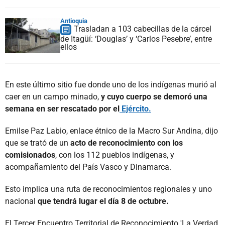
Antioquia
Trasladan a 103 cabecillas de la cárcel
de Itagüí: ‘Douglas’ y ‘Carlos Pesebre’, entre
ellos
En este último sitio fue donde uno de los indígenas murió al
caer en un campo minado,
y cuyo cuerpo se demoró una
semana en ser rescatado por el
Ejército.
Emilse Paz Labio, enlace étnico de la Macro Sur Andina, dijo
que se trató de un
acto de reconocimiento con los
comisionados
, con los 112 pueblos indígenas, y
acompañamiento del País Vasco y Dinamarca.
Esto implica una ruta de reconocimientos regionales y uno
nacional
que tendrá lugar el día 8 de octubre.
El Tercer Encuentro Territorial de Reconocimiento 'La Verdad