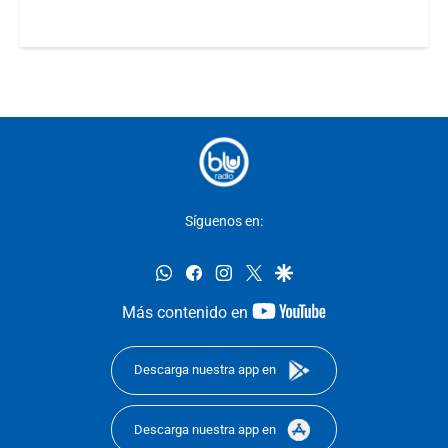
Síguenos en:
whatsapp
facebook
instagram
twitter
google
youtube-
Más contenido en
footer
Descarga nuestra app en
Descarga nuestra app en