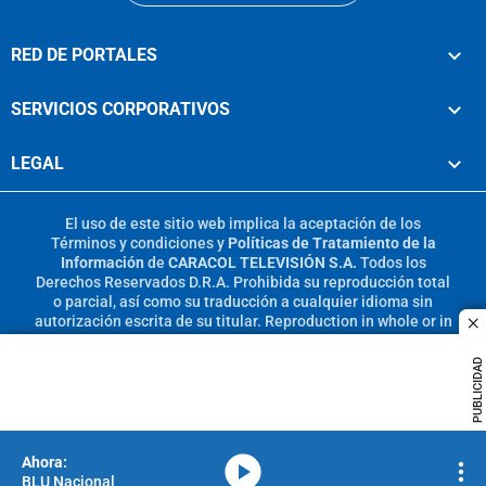
RED DE PORTALES
SERVICIOS CORPORATIVOS
LEGAL
El uso de este sitio web implica la aceptación de los
Términos y condiciones
y
Políticas de Tratamiento de la
Información
de
CARACOL TELEVISIÓN S.A.
Todos los
Derechos Reservados D.R.A. Prohibida su reproducción total
o parcial, así como su traducción a cualquier idioma sin
autorización escrita de su titular. Reproduction in whole or in
c
part, or translation without written permission is prohibited.
All rights reserved 2025.
PUBLICIDAD
MIEMBRO DE:
media-icon
BLU Nacional