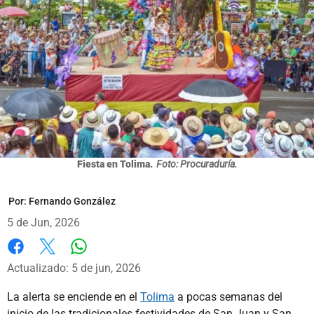
Fiesta en Tolima.
Foto: Procuraduría.
Por:
Fernando González
5 de Jun, 2026
Whatsapp
Facebook
X
Actualizado: 5 de jun, 2026
La alerta se enciende en el
Tolima
a pocas semanas del
inicio de las tradicionales festividades de San Juan y San