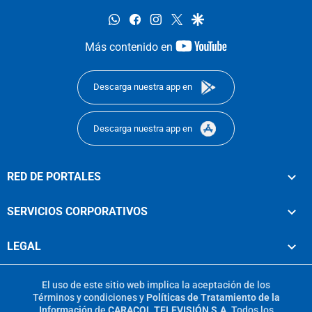
whatsapp
facebook
instagram
twitter
google
youtube-
Más contenido en
footer
Descarga nuestra app en
Descarga nuestra app en
RED DE PORTALES
SERVICIOS CORPORATIVOS
LEGAL
El uso de este sitio web implica la aceptación de los
Términos y condiciones
y
Políticas de Tratamiento de la
Información
de
CARACOL TELEVISIÓN S.A.
Todos los