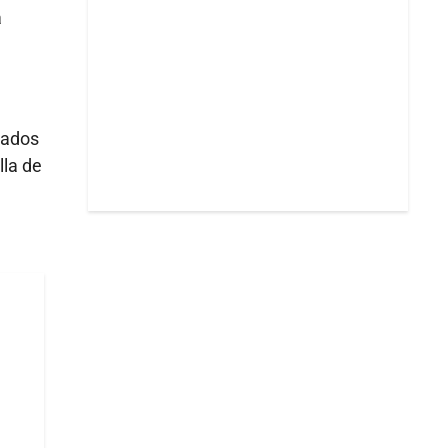
a
tados
lla de