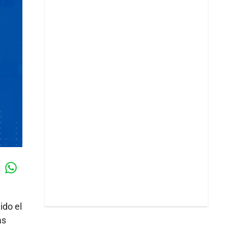
Whatsapp
k
ido el
as