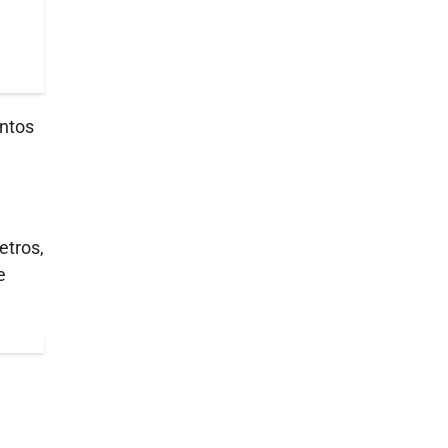
antos
etros,
e