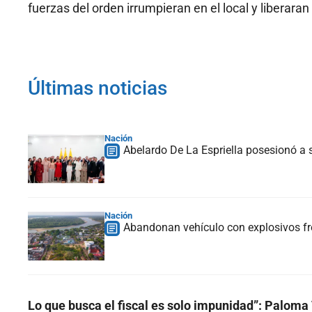
fuerzas del orden irrumpieran en el local y liberaran
Últimas noticias
Nación
Abelardo De La Espriella posesionó a s
Nación
Abandonan vehículo con explosivos fre
Lo que busca el fiscal es solo impunidad”: Paloma