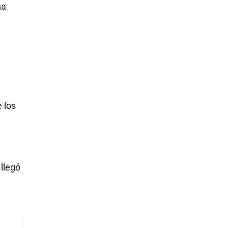
na
 los
 llegó