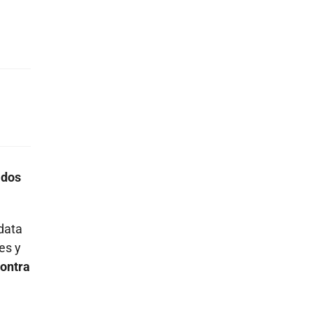
idos
idata
es y
contra