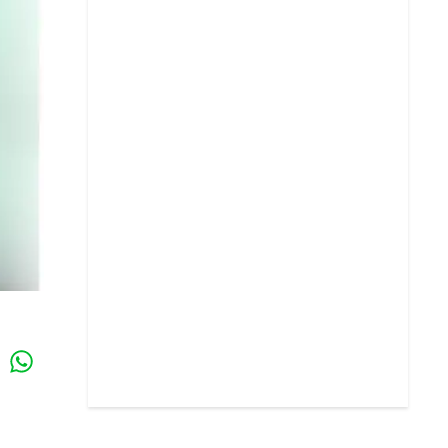
Whatsapp
k