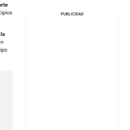
orte
cipios
PUBLICIDAD
 la
en
tipo