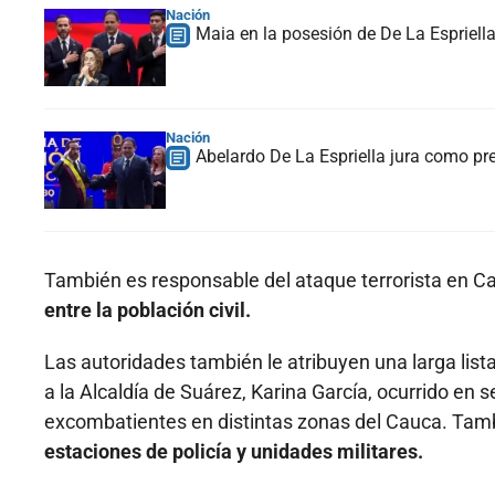
Nación
Maia en la posesión de De La Espriell
Nación
Abelardo De La Espriella jura como pr
También es responsable del ataque terrorista en Ca
entre la población civil.
Las autoridades también le atribuyen una larga lista
a la Alcaldía de Suárez, Karina García, ocurrido en 
excombatientes en distintas zonas del Cauca. Tam
estaciones de policía y unidades militares.