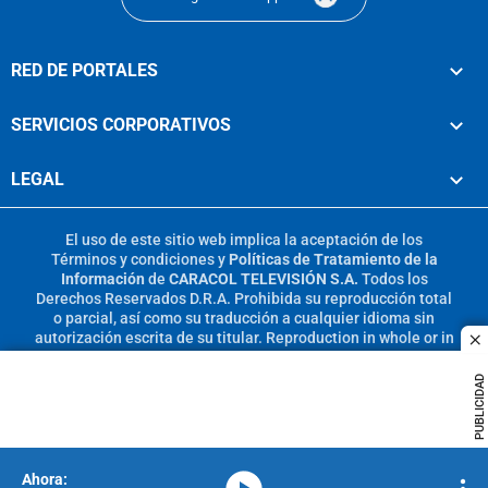
RED DE PORTALES
SERVICIOS CORPORATIVOS
LEGAL
El uso de este sitio web implica la aceptación de los
Términos y condiciones
y
Políticas de Tratamiento de la
Información
de
CARACOL TELEVISIÓN S.A.
Todos los
Derechos Reservados D.R.A. Prohibida su reproducción total
o parcial, así como su traducción a cualquier idioma sin
autorización escrita de su titular. Reproduction in whole or in
c
part, or translation without written permission is prohibited.
All rights reserved 2025.
PUBLICIDAD
MIEMBRO DE:
media-icon