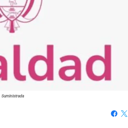
Suministrada
Faceboo
X