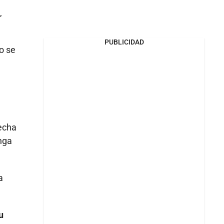
,
PUBLICIDAD
o se
fecha
enga
a
u