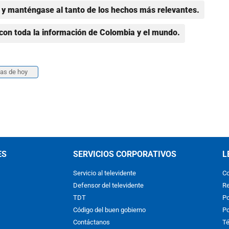
y manténgase al tanto de los hechos más relevantes.
con toda la información de Colombia y el mundo.
ias de hoy
ES
SERVICIOS CORPORATIVOS
L
Servicio al televidente
Co
Defensor del televidente
Re
TDT
Po
Código del buen gobierno
Po
Contáctanos
Té