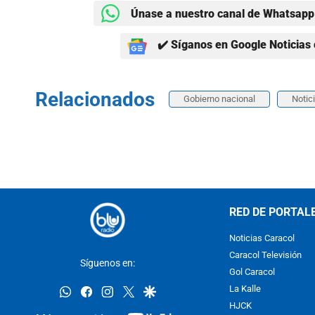
Únase a nuestro canal de Whatsapp 
✔️ Síganos en Google Noticias 
Relacionados
Gobierno nacional
Notic
RED DE PORTAL
Noticias Caracol
Caracol Televisión
Síguenos en:
Gol Caracol
whatsapp
facebook
instagram
twitter
google
La Kalle
HJCK