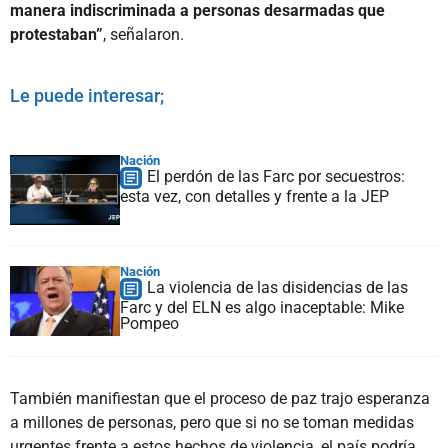
manera indiscriminada a personas desarmadas que
protestaban”
, señalaron.
Le puede interesar;
Nación
El perdón de las Farc por secuestros:
esta vez, con detalles y frente a la JEP
Nación
La violencia de las disidencias de las
Farc y del ELN es algo inaceptable: Mike
Pompeo
También manifiestan que el proceso de paz trajo esperanza
a millones de personas, pero que si no se toman medidas
urgentes frente a estos hechos de violencia, el país podría