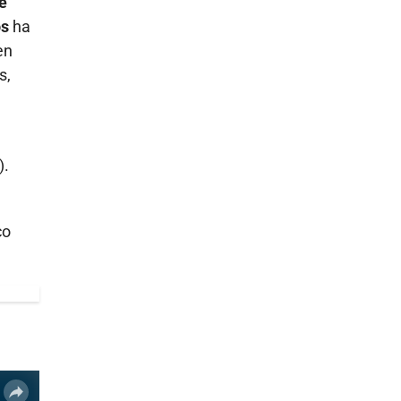
e
os
ha
en
s,
).
co