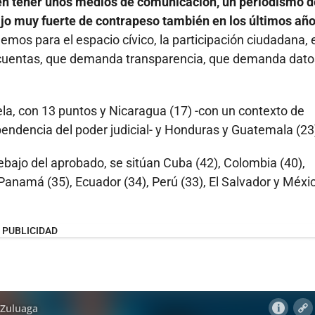
en tener unos medios de comunicación, un periodismo d
ajo muy fuerte de contrapeso también en los últimos añ
os para el espacio cívico, la participación ciudadana, 
 cuentas, que demanda transparencia, que demanda dato
la, con 13 puntos y Nicaragua (17) -con un contexto de
pendencia del poder judicial- y Honduras y Guatemala (23
bajo del aprobado, se sitúan Cuba (42), Colombia (40),
 Panamá (35), Ecuador (34), Perú (33), El Salvador y Méxi
PUBLICIDAD