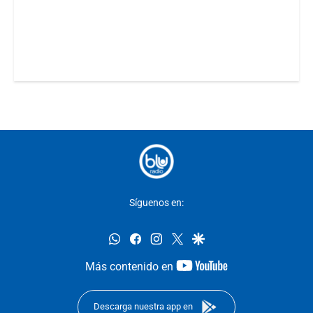
Síguenos en:
whatsapp
facebook
instagram
twitter
google
youtube-
Más contenido en
footer
Descarga nuestra app en