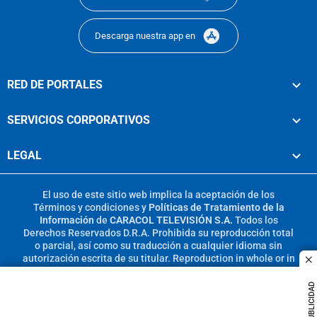
Descarga nuestra app en
RED DE PORTALES
SERVICIOS CORPORATIVOS
LEGAL
El uso de este sitio web implica la aceptación de los
Términos y condiciones
y
Políticas de Tratamiento de la
Información
de
CARACOL TELEVISIÓN S.A.
Todos los
Derechos Reservados D.R.A. Prohibida su reproducción total
o parcial, así como su traducción a cualquier idioma sin
autorización escrita de su titular. Reproduction in whole or in
c
part, or translation without written permission is prohibited.
All rights reserved 2025.
PUBLICIDAD
MIEMBRO DE: