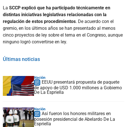
La
SCCP explicó que ha participado técnicamente en
distintas iniciativas legislativas relacionadas con la
regulación de estos procedimientos
. De acuerdo con el
gremio, en los últimos años se han presentado al menos
cinco proyectos de ley sobre el tema en el Congreso, aunque
ninguno logró convertirse en ley.
Últimas noticias
Nación
EEUU presentará propuesta de paquete
de apoyo de USD 1.000 millones a Gobierno
De La Espriella
Nación
Así fueron los honores militares en
posesión presidencial de Abelardo De La
Espriella