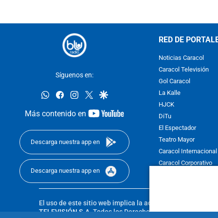
RED DE PORTAL
Noticias Caracol
Caracol Televisión
Síguenos en:
Gol Caracol
whatsapp
facebook
instagram
twitter
google
La Kalle
HJCK
youtube-
Más contenido en
DiTu
footer
El Espectador
Teatro Mayor
Descarga nuestra app en
Caracol Internacional
Caracol Corporativo
Descarga nuestra app en
Caracol Next
El uso de este sitio web implica la aceptación de los
Térmi
TELEVISIÓN S.A.
Todos los Derechos Reservados D.R.A. Pro