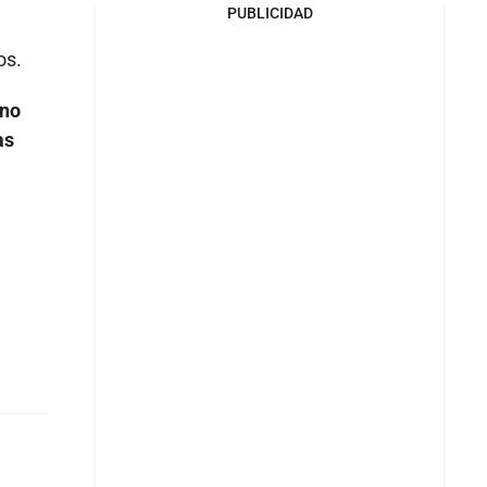
PUBLICIDAD
os.
rno
as