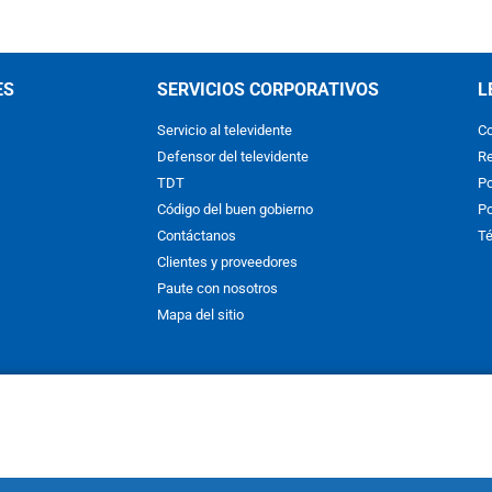
ES
SERVICIOS CORPORATIVOS
L
Servicio al televidente
Co
Defensor del televidente
Re
TDT
Po
Código del buen gobierno
Po
Contáctanos
Té
Clientes y proveedores
Paute con nosotros
Mapa del sitio
nos y condiciones
y
Políticas de Tratamiento de la Información
de
CAR
hibida su reproducción total o parcial, así como su traducción a cual