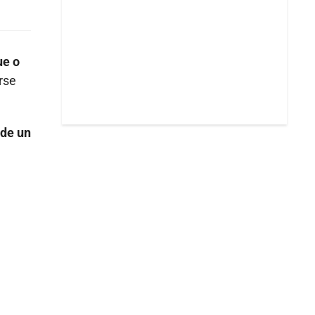
ue o
rse
 de un