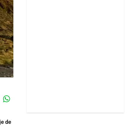
Whatsapp
k
je de