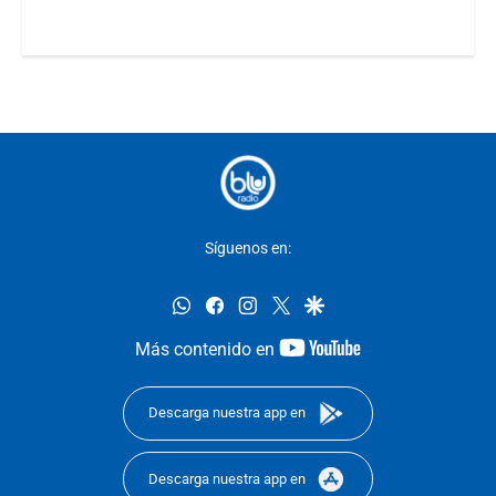
Síguenos en:
whatsapp
facebook
instagram
twitter
google
youtube-
Más contenido en
footer
Descarga nuestra app en
Descarga nuestra app en