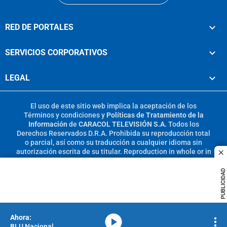
RED DE PORTALES
SERVICIOS CORPORATIVOS
LEGAL
El uso de este sitio web implica la aceptación de los
Términos y condiciones
y
Políticas de Tratamiento de la
Información
de
CARACOL TELEVISIÓN S.A.
Todos los
Derechos Reservados D.R.A. Prohibida su reproducción total
o parcial, así como su traducción a cualquier idioma sin
autorización escrita de su titular. Reproduction in whole or in
c
part, or translation without written permission is prohibited.
All rights reserved 2025.
PUBLICIDAD
MIEMBRO DE:
media-icon
BLU Nacional