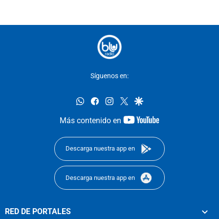
Síguenos en:
whatsapp
facebook
instagram
twitter
google
youtube-
Más contenido en
footer
Descarga nuestra app en
Descarga nuestra app en
RED DE PORTALES