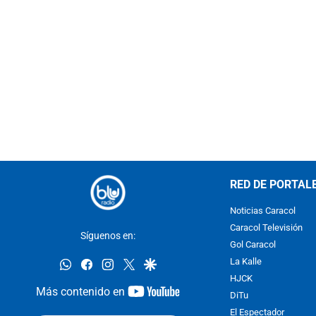
RED DE PORTAL
Noticias Caracol
Caracol Televisión
Síguenos en:
Gol Caracol
whatsapp
facebook
instagram
twitter
google
La Kalle
HJCK
youtube-
Más contenido en
DiTu
footer
El Espectador