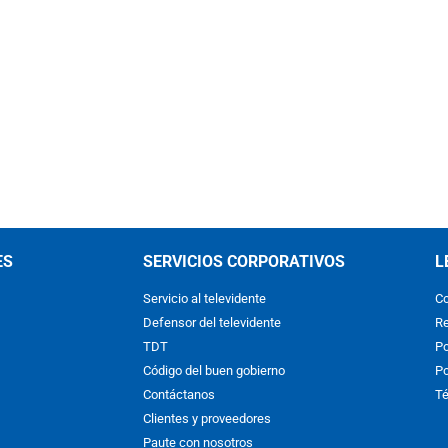
ES
SERVICIOS CORPORATIVOS
L
Servicio al televidente
Co
Defensor del televidente
Re
TDT
Po
Código del buen gobierno
Po
Contáctanos
Té
Clientes y proveedores
Paute con nosotros