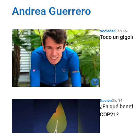
Andrea Guerrero
Sociedad
Feb 15
Todo un gigol
Nación
Dic 14
¿En qué benef
COP21?