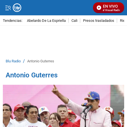
EN VIVO
Señal Visual Radio
Tendencias:
Abelardo De La Espriella
Cali
Presos trasladados
Rie
PUBLICIDAD
/
Blu Radio
Antonio Guterres
Antonio Guterres