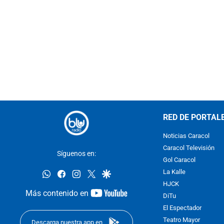
RED DE PORTAL
Noticias Caracol
Caracol Televisión
Síguenos en:
Gol Caracol
whatsapp
facebook
instagram
twitter
google
La Kalle
HJCK
youtube-
Más contenido en
DiTu
footer
El Espectador
Teatro Mayor
Descarga nuestra app en