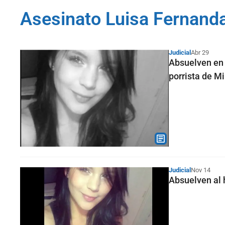
Asesinato Luisa Fernanda
Judicial
Abr 29
Absuelven en 
porrista de Mi
Judicial
Nov 14
Absuelven al 