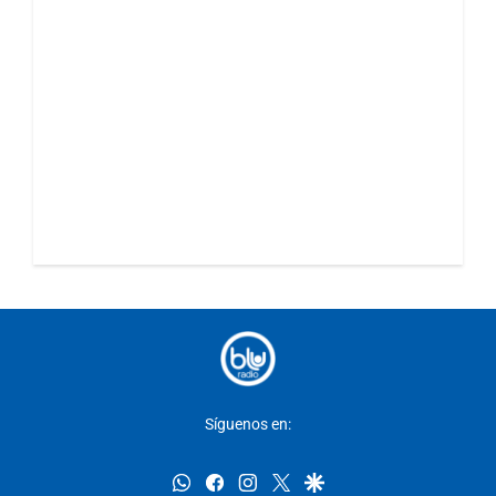
Síguenos en:
whatsapp
facebook
instagram
twitter
google