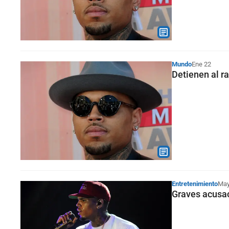
Mundo
Ene 22
Detienen al r
Entretenimiento
May
Graves acusac