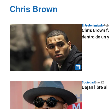
Chris Brown
Entretenimiento
Feb
Chris Brown f
dentro de un 
Sociedad
Ene 22
Dejan libre al