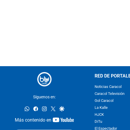
RED DE PORTAL
Noticias Caracol
Caracol Televisión
Síguenos en:
Gol Caracol
whatsapp
facebook
instagram
twitter
google
La Kalle
HJCK
youtube-
Más contenido en
DiTu
footer
El Espectador