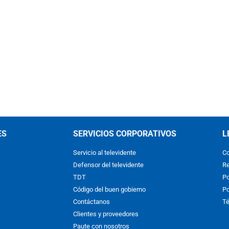
ES
SERVICIOS CORPORATIVOS
L
Servicio al televidente
Co
Defensor del televidente
Re
TDT
Po
Código del buen gobierno
Po
Contáctanos
Té
Clientes y proveedores
Paute con nosotros