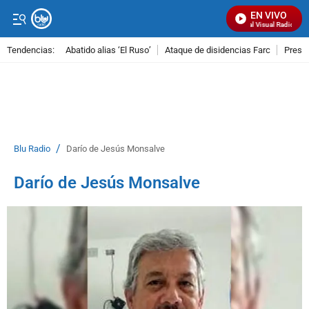
EN VIVO
Señal Visual Radio
Tendencias:
Abatido alias ‘El Ruso’
Ataque de disidencias Farc
Preso
PUBLICIDAD
/
Blu Radio
Darío de Jesús Monsalve
Darío de Jesús Monsalve