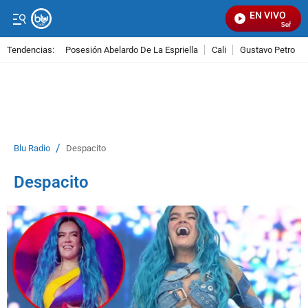
EN VIVO
Señal Visua
Tendencias:
Posesión Abelardo De La Espriella
Cali
Gustavo Petro
PUBLICIDAD
/
Blu Radio
Despacito
Despacito