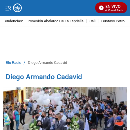
EN VIVO
Señal Visual Radio
Tendencias:
Posesión Abelardo De La Espriella
Cali
Gustavo Petro
PUBLICIDAD
/
Blu Radio
Diego Armando Cadavid
Diego Armando Cadavid