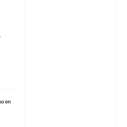
A
so en