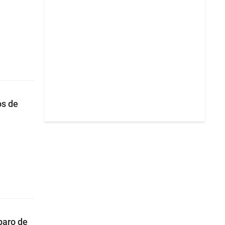
os de
paro de