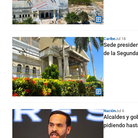
Caribe
Jul 18
Sede presiden
de la Segunda
Nación
Jul 6
Alcaldes y go
pidiendo hast