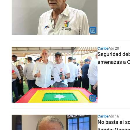
Caribe
Abr 20
Seguridad deb
amenazas a C
Caribe
Abr 16
No basta el so
limpia: Veran