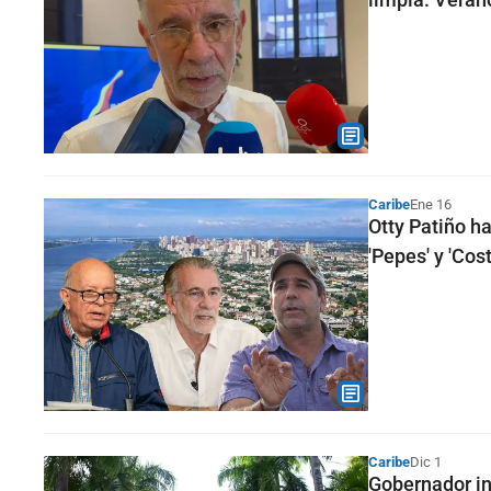
Caribe
Ene 16
Otty Patiño h
'Pepes' y 'Cos
Caribe
Dic 1
Gobernador in