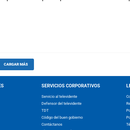
CARGAR MÁS
ES
SERVICIOS CORPORATIVOS
L
Servicio al televidente
Co
Defensor del televidente
Re
TDT
Po
Código del buen gobierno
Po
Contáctanos
Té