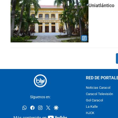
Uniatlántico
RED DE PORTAL
Noticias Caracol
Caracol Televisión
Síguenos en:
Gol Caracol
whatsapp
facebook
instagram
twitter
google
La Kalle
HJCK
youtube-
Más contenido en