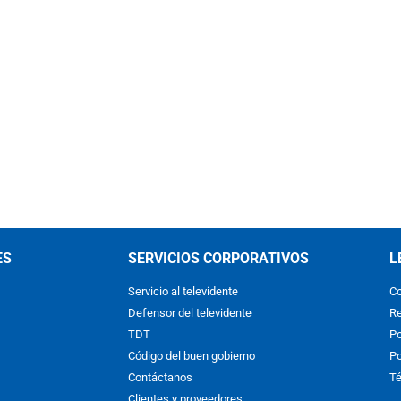
ES
SERVICIOS CORPORATIVOS
L
Servicio al televidente
Co
Defensor del televidente
Re
TDT
Po
Código del buen gobierno
Po
Contáctanos
Té
Clientes y proveedores