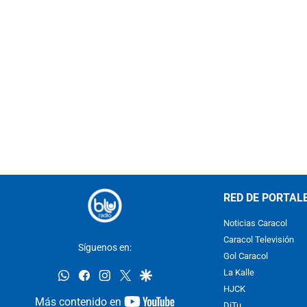
RED DE PORTAL
Noticias Caracol
Caracol Televisión
Síguenos en:
Gol Caracol
whatsapp
facebook
instagram
twitter
google
La Kalle
HJCK
youtube-
Más contenido en
DiTu