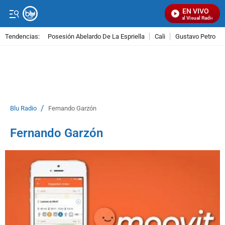
EN VIVO
Señal Visual Radio
Tendencias:
Posesión Abelardo De La Espriella
Cali
Gustavo Petro
PUBLICIDAD
/
Blu Radio
Fernando Garzón
Fernando Garzón