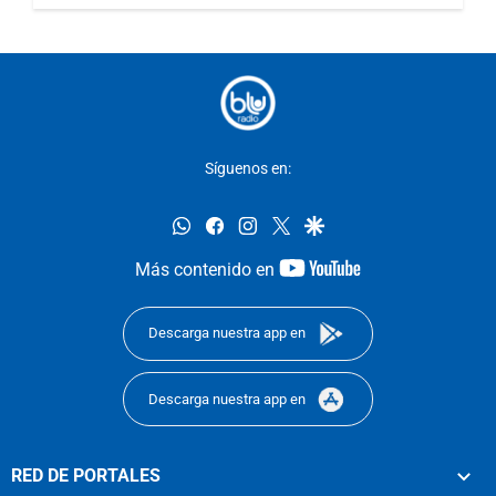
Síguenos en:
whatsapp
facebook
instagram
twitter
google
youtube-
Más contenido en
footer
Descarga nuestra app en
Descarga nuestra app en
RED DE PORTALES