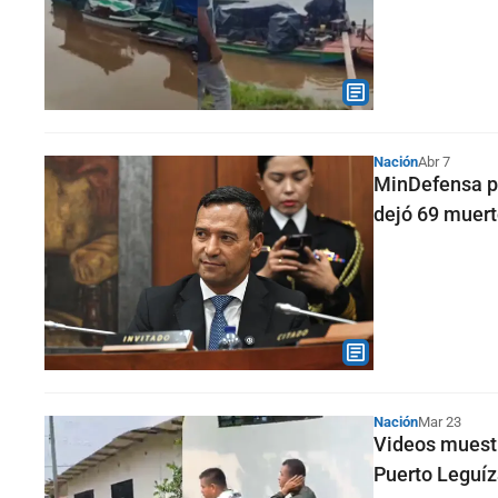
Nación
Abr 7
MinDefensa pi
dejó 69 muer
Nación
Mar 23
Videos muestr
Puerto Leguí