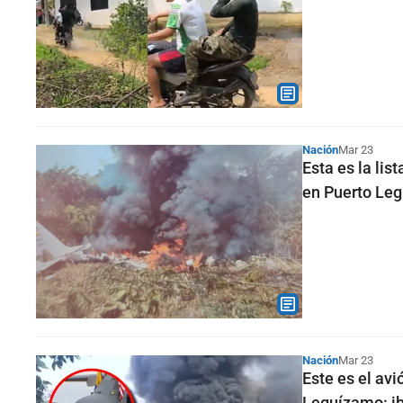
Nación
Mar 23
Esta es la lis
en Puerto Le
Nación
Mar 23
Este es el avi
Leguízamo: i