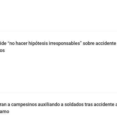
de “no hacer hipótesis irresponsables” sobre accident
tos
an a campesinos auxiliando a soldados tras accidente 
zamo