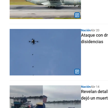
Nación
Abr 20
Ataque con dr
disidencias
Nación
Abr 14
Revelan detal
dejó un muert