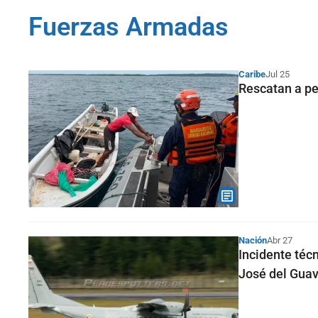
Fuerzas Armadas
Caribe
Jul 25
Rescatan a pe
Nación
Abr 27
Incidente téc
José del Guav