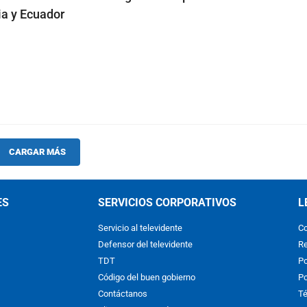
a y Ecuador
CARGAR MÁS
ES
SERVICIOS CORPORATIVOS
L
Servicio al televidente
Co
Defensor del televidente
Re
TDT
Po
Código del buen gobierno
Po
Contáctanos
Té