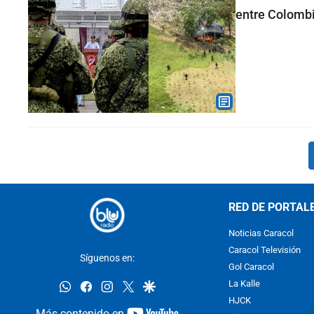
entre Colombi
RED DE PORTAL
Noticias Caracol
Caracol Televisión
Síguenos en:
Gol Caracol
whatsapp
facebook
instagram
twitter
google
La Kalle
HJCK
youtube-
Más contenido en